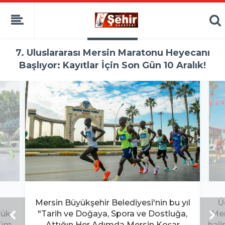
7. Uluslararası Mersin Maratonu Heyecanı
Başlıyor: Kayıtlar İçin Son Gün 10 Aralık!
Mersin Büyükşehir Belediyesi'nin bu yıl
Ü
yük
"Tarih ve Doğaya, Spora ve Dostluğa,
Mer
tüm
Attığın Her Adımda Mersin Koşar
hali