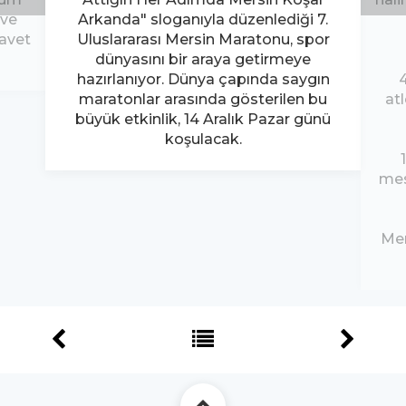
 ve
Arkanda" sloganıyla düzenlediği 7.
davet
Uluslararası Mersin Maratonu, spor
dünyasını bir araya getirmeye
hazırlanıyor. Dünya çapında saygın
maratonlar arasında gösterilen bu
at
büyük etkinlik, 14 Aralık Pazar günü
koşulacak.
mes
Mer