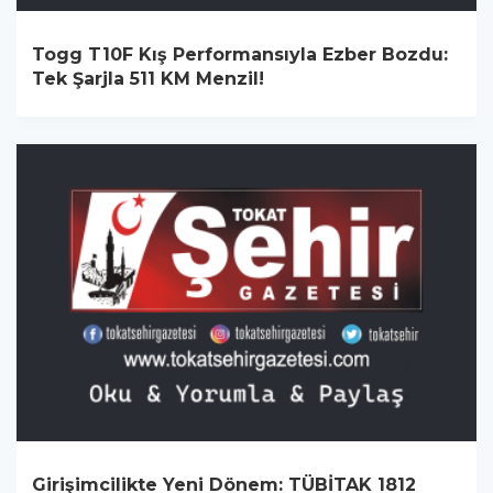
Togg T10F Kış Performansıyla Ezber Bozdu:
Tek Şarjla 511 KM Menzil!
Girişimcilikte Yeni Dönem: TÜBİTAK 1812