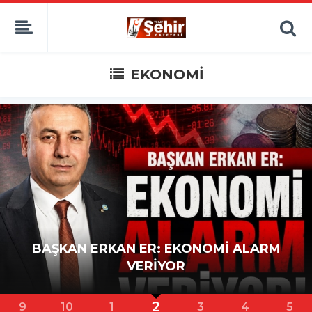
EKONOMİ
Tokat Esnafından İmdat Çığlığı: "Esnaf...
3
10
1
2
4
5
6