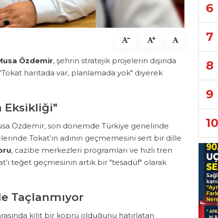
6
7
Musa Özdemir
, şehrin stratejik projelerin dışında
8
 "Tokat haritada var, planlamada yok" diyerek
.
9
Eksikliği"
1
Musa Özdemir, son dönemde Türkiye genelinde
jelerinde Tokat’ın adının geçmemesini sert bir dille
oru
, cazibe merkezleri programları ve hızlı tren
at’ı teğet geçmesinin artık bir "tesadüf" olarak
le Taçlanmıyor
rasında kilit bir köprü olduğunu hatırlatan