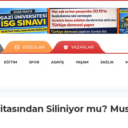
VİDEOLAR
YAZARLAR
EĞİTİM
SPOR
ASAYİŞ
YAŞAM
SAĞLIK
ritasından Siliniyor mu? M