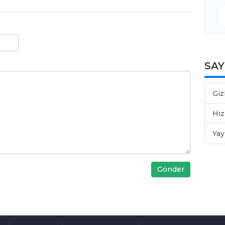
SA
Giz
Hiz
Yay
Gönder