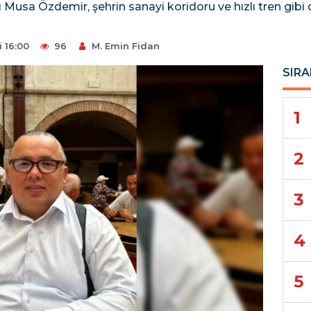
usa Özdemir, şehrin sanayi koridoru ve hızlı tren gibi d
 16:00
96
M. Emin Fidan
SIRA
1
2
3
4
5