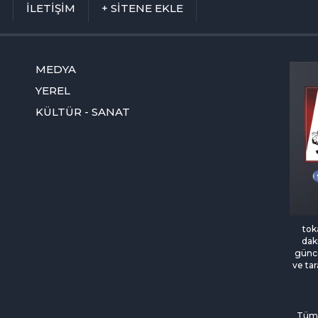
M
İLETİŞİM
+ SİTENE EKLE
MEDYA
YEREL
KÜLTÜR - SANAT
tok
daki
günce
ve tar
Tüm 