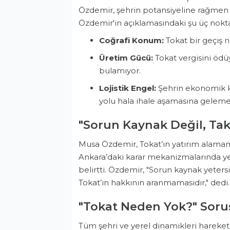
Özdemir, şehrin potansiyeline rağmen ha
Özdemir'in açıklamasındaki şu üç nokta
Coğrafi Konum:
Tokat bir geçiş n
Üretim Gücü:
Tokat vergisini ödü
bulamıyor.
Lojistik Engel:
Şehrin ekonomik k
yolu hala ihale aşamasına geleme
"Sorun Kaynak Değil, Tak
Musa Özdemir, Tokat’ın yatırım alamama
Ankara’daki karar mekanizmalarında y
belirtti. Özdemir, "Sorun kaynak yeters
Tokat’ın hakkının aranmamasıdır," dedi.
"Tokat Neden Yok?" Sor
Tüm şehri ve yerel dinamikleri harek