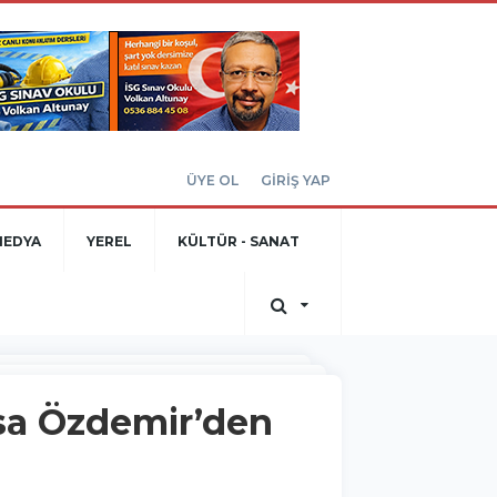
ÜYE OL
GİRİŞ YAP
MEDYA
YEREL
KÜLTÜR - SANAT
usa Özdemir’den