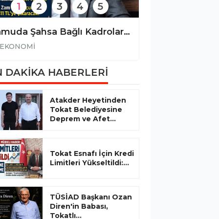
1
2
3
4
5
Kamuda Şahsa Bağlı Kadrolarda "Unvan" Adaletsizliği: Maaş Farkı 90 Bin Lirayı Buldu!
EKONOMİ
EKONOMİ
 DAKİKA HABERLERİ
Atakder Heyetinden
Tokat Belediyesine
Deprem ve Afet...
Tokat Esnafı İçin Kredi
Limitleri Yükseltildi:...
TÜSİAD Başkanı Ozan
Diren'in Babası,
Tokatlı...