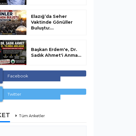
Elazığ’da Seher
Vaktinde Gönüller
Buluştu:...
Başkan Erdem'e, Dr.
Sadık Ahmet'i Anma...
Facebook
Twitter
KET
Tüm Anketler