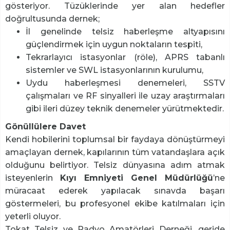
gösteriyor. Tüzüklerinde yer alan hedefler
doğrultusunda dernek;
İl genelinde telsiz haberleşme altyapısını
güçlendirmek için uygun noktaların tespiti,
Tekrarlayıcı istasyonlar (röle), APRS tabanlı
sistemler ve SWL istasyonlarının kurulumu,
Uydu haberleşmesi denemeleri, SSTV
çalışmaları ve RF sinyalleri ile uzay araştırmaları
gibi ileri düzey teknik denemeler yürütmektedir.
Gönüllülere Davet
Kendi hobilerini toplumsal bir faydaya dönüştürmeyi
amaçlayan dernek, kapılarının tüm vatandaşlara açık
olduğunu belirtiyor. Telsiz dünyasına adım atmak
isteyenlerin
Kıyı Emniyeti Genel Müdürlüğü
’ne
müracaat ederek yapılacak sınavda başarı
göstermeleri, bu profesyonel ekibe katılmaları için
yeterli oluyor.
Tokat Telsiz ve Radyo Amatörleri Derneği, geride