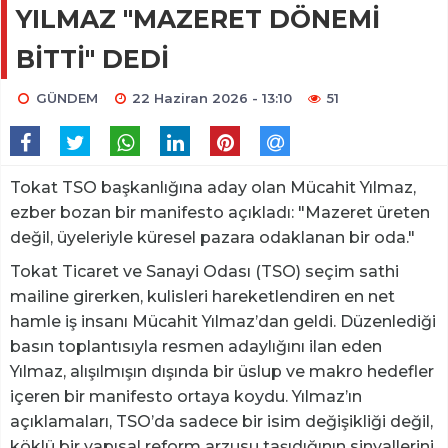
YILMAZ "MAZERET DÖNEMİ
BİTTİ" DEDİ
GÜNDEM
22 Haziran 2026 - 13:10
51
Tokat TSO başkanlığına aday olan Mücahit Yılmaz,
ezber bozan bir manifesto açıkladı: "Mazeret üreten
değil, üyeleriyle küresel pazara odaklanan bir oda."
Tokat Ticaret ve Sanayi Odası (TSO) seçim sathi
mailine girerken, kulisleri hareketlendiren en net
hamle iş insanı Mücahit Yılmaz’dan geldi. Düzenlediği
basın toplantısıyla resmen adaylığını ilan eden
Yılmaz, alışılmışın dışında bir üslup ve makro hedefler
içeren bir manifesto ortaya koydu. Yılmaz’ın
açıklamaları, TSO’da sadece bir isim değişikliği değil,
köklü bir yapısal reform arzusu taşıdığının sinyallerini