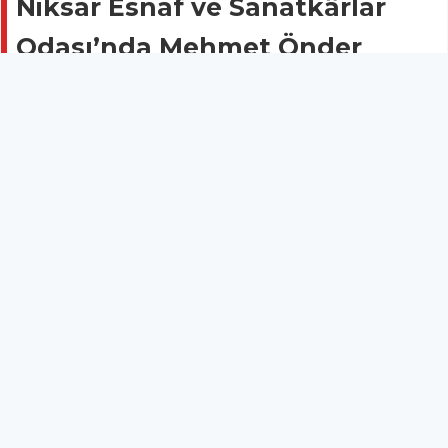
Niksar Esnaf ve Sanatkârlar
Odası’nda Mehmet Önder
Dönemi: Seçim Sonuçları Belli
Oldu
NİKSAR
18 Ocak 2026 - 03:29
29
Niksar Esnaf ve Sanatkârlar Odası'nda heyecanla
beklenen olağan genel kurul tamamlandı. Üç adayın
kıyasıya yarıştığı seçim yarışında ipi göğüsleyen isim
Mehmet Önder oldu. Niksar Belediyesi Düğün
Salonu’nda gerçekleştirilen kongreye esnafların
katılımı yoğun oldu.
Niksar Esnaf ve Sanatkârlar Odası'nda heyecanla
beklenen olağan genel kurul tamamlandı. Üç adayın