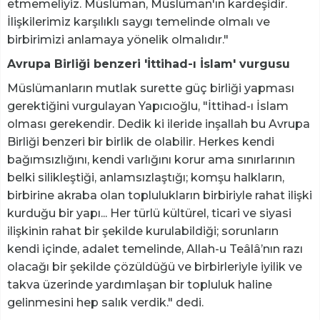
etmemeliyiz. Müslüman, Müslüman'ın kardeşidir.
İlişkilerimiz karşılıklı saygı temelinde olmalı ve
birbirimizi anlamaya yönelik olmalıdır."
Avrupa Birliği benzeri 'İttihad-ı İslam' vurgusu
Müslümanların mutlak surette güç birliği yapması
gerektiğini vurgulayan Yapıcıoğlu, "İttihad-ı İslam
olması gerekendir. Dedik ki ileride inşallah bu Avrupa
Birliği benzeri bir birlik de olabilir. Herkes kendi
bağımsızlığını, kendi varlığını korur ama sınırlarının
belki silikleştiği, anlamsızlaştığı; komşu halkların,
birbirine akraba olan toplulukların birbiriyle rahat ilişki
kurduğu bir yapı... Her türlü kültürel, ticari ve siyasi
ilişkinin rahat bir şekilde kurulabildiği; sorunların
kendi içinde, adalet temelinde, Allah-u Teâlâ’nın razı
olacağı bir şekilde çözüldüğü ve birbirleriyle iyilik ve
takva üzerinde yardımlaşan bir topluluk haline
gelinmesini hep salık verdik." dedi.