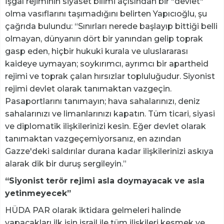
İşgal rejiminin siyaset bilimi açısından bir "devlet"
olma vasıflarını taşımadığını belirten Yapıcıoğlu, şu
çağrıda bulundu: “Sınırları nerede başlayıp bittiği belli
olmayan, dünyanın dört bir yanından gelip toprak
gasp eden, hiçbir hukuki kurala ve uluslararası
kaideye uymayan; soykırımcı, ayrımcı bir apartheid
rejimi ve toprak çalan hırsızlar topluluğudur. Siyonist
rejimi devlet olarak tanımaktan vazgeçin.
Pasaportlarını tanımayın; hava sahalarınızı, deniz
sahalarınızı ve limanlarınızı kapatın. Tüm ticari, siyasi
ve diplomatik ilişkilerinizi kesin. Eğer devlet olarak
tanımaktan vazgeçemiyorsanız, en azından
Gazze'deki saldırılar durana kadar ilişkilerinizi askıya
alarak dik bir duruş sergileyin.”
“Siyonist terör rejimi asla doymayacak ve asla
yetinmeyecek”
HÜDA PAR olarak iktidara gelmeleri halinde
yapacakları ilk işin israil ile tüm ilişkileri kesmek ve