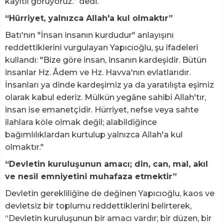
kayıtlı görüyoruz.” dedi.
“Hürriyet, yalnızca Allah'a kul olmaktır”
Batı'nın "İnsan insanın kurdudur" anlayışını
reddettiklerini vurgulayan Yapıcıoğlu, şu ifadeleri
kullandı: "Bize göre insan, insanın kardeşidir. Bütün
insanlar Hz. Âdem ve Hz. Havva'nın evlatlarıdır.
İnsanları ya dinde kardeşimiz ya da yaratılışta eşimiz
olarak kabul ederiz. Mülkün yegâne sahibi Allah'tır,
insan ise emanetçidir. Hürriyet, nefse veya sahte
ilahlara köle olmak değil; alabildiğince
bağımlılıklardan kurtulup yalnızca Allah'a kul
olmaktır."
“Devletin kuruluşunun amacı; din, can, mal, akıl
ve nesil emniyetini muhafaza etmektir”
Devletin gerekliliğine de değinen Yapıcıoğlu, kaos ve
devletsiz bir toplumu reddettiklerini belirterek,
“Devletin kuruluşunun bir amacı vardır; bir düzen, bir