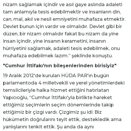
nizam sağlamak içindir ve asıl gaye aslında adaleti
tam anlamıyla tesis edebilmektir ve insanların din,
can, mal, akıl ve nesil emniyetini muhafaza etmektir.
Devlet bunun için vardır ve olmalıdır. Devlet gibi bir
düzen, bir nizam olmalıdır fakat bu nizam da yine
insan içindir, yine insanın kerametini, insanın
hürriyetini sağlamak, adaleti tesis edebilmek, onu
muhafaza edebilmek lazım.” şeklinde konuştu.
"Cumhur İttifakı'nın bileşenlerinden birisiyiz"
19 Aralık 2012'de kurulan HÜDA PAR'ın bugün
parlamentoda 4 milletvekili ve yerel yönetimlerdeki
temsilcileriyle halka hizmet ettiğini hatırlatan
Yapıcıoğlu, “Cumhur İttifakı'yla birlikte hareket
ettiğimiz seçimlerin seçim dönemlerinde takip
ettiğimiz bir çizgi vardı. Çizgimiz şu idi: Biz
hükümetin doğrularını teyit ettik, destekledik ama
yanlışlarını tenkit ettik. Şu anda da aynı