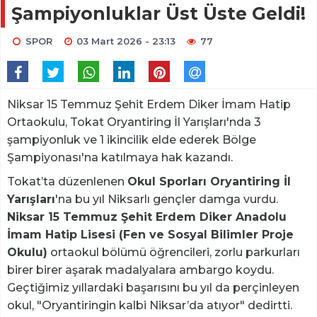
Şampiyonluklar Üst Üste Geldi!
SPOR
03 Mart 2026 - 23:13
77
Niksar 15 Temmuz Şehit Erdem Diker İmam Hatip
Ortaokulu, Tokat Oryantiring İl Yarışları'nda 3
şampiyonluk ve 1 ikincilik elde ederek Bölge
Şampiyonası'na katılmaya hak kazandı.
Tokat’ta düzenlenen
Okul Sporları Oryantiring İl
Yarışları
'na bu yıl Niksarlı gençler damga vurdu.
Niksar 15 Temmuz Şehit Erdem Diker Anadolu
İmam Hatip Lisesi (Fen ve Sosyal Bilimler Proje
Okulu)
ortaokul bölümü öğrencileri, zorlu parkurları
birer birer aşarak madalyalara ambargo koydu.
Geçtiğimiz yıllardaki başarısını bu yıl da perçinleyen
okul, "Oryantiringin kalbi Niksar’da atıyor" dedirtti.