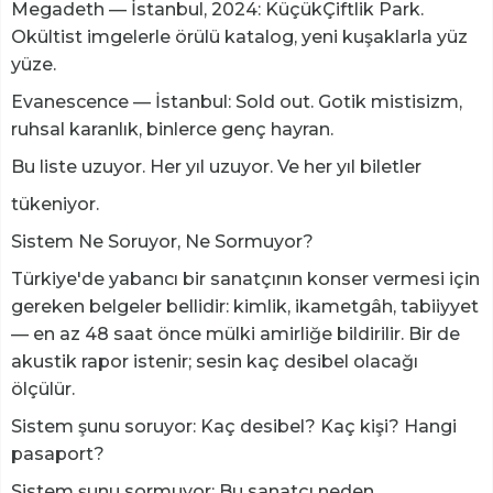
Megadeth — İstanbul, 2024: KüçükÇiftlik Park.
Okültist imgelerle örülü katalog, yeni kuşaklarla yüz
yüze.
Evanescence — İstanbul: Sold out. Gotik mistisizm,
ruhsal karanlık, binlerce genç hayran.
Bu liste uzuyor. Her yıl uzuyor. Ve her yıl biletler
tükeniyor.
Sistem Ne Soruyor, Ne Sormuyor?
Türkiye'de yabancı bir sanatçının konser vermesi için
gereken belgeler bellidir: kimlik, ikametgâh, tabiiyyet
— en az 48 saat önce mülki amirliğe bildirilir. Bir de
akustik rapor istenir; sesin kaç desibel olacağı
ölçülür.
Sistem şunu soruyor: Kaç desibel? Kaç kişi? Hangi
pasaport?
Sistem şunu sormuyor: Bu sanatçı neden