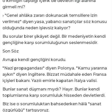
o kimliğin taşıdığı içerik de devletin ilgi alanına
girmeli mi?
› "Genel ahlâka zararı dokunacak temsillere izin
verilmez" diyen yasa, yabancı sanatçılar söz konusu
olduğunda neden işlevsiz kalıyor?
Bu sorular birer şikâyet değil. Bir medeniyetin kendi
gençliğine karşı sorumluluğunun seslenmesidir.
Son Söz
Avrupa kendi gençliğini korudu.
"Nazi propagandası" diyen Polonya. "Kamu yararına
aykırı" diyen İngiltere. Bizzat müdahale eden Fransa
içişleri bakanı. Yazılı emirle kapatan İtalya valisi.
Bunlar sanat düşmanı mıydı? Hayır. Bunlar kendi
toplumlarına karşı sorumluluk hisseden devletlerdi.
Biz ise o sorumluluktan bahsederken hâlâ "sanat
özgürlüğü" tartışıyoruz.