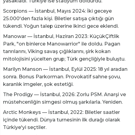
yasakladı. Türkiye ise stadyum doldurdu.
Scorpions — İstanbul, Mayıs 2024: İki geceye
25.000'den fazla kişi. Biletler satışa çıktığı gün
tükendi. Yoğun talep üzerine ikinci gece eklendi.
Manowar — İstanbul, Haziran 2023: KüçükÇiftlik
Park, "on binlerce Manowarrior" ile doldu. Pagan
tanrılarını, Viking savaş çığlıklarını, şirk kokan
mitolojisini yücelten grup; Türk gençliğiyle buluştu.
Marilyn Manson — İstanbul, Eylül 2025: 18 yıl aradan
sonra. Bonus Parkorman. Provokatif sahne şovu,
karanlık imgeler, şok estetiği.
The Prodigy — İstanbul, 2026: Zorlu PSM. Anarşi ve
müstehcenliğin simgesi olmuş şarkılarla. Yeniden.
Arctic Monkeys — İstanbul, 2022: Biletler saatler
içinde tükendi. Dünya turnesinin ilk durağı olarak
Türkiye'yi seçtiler.