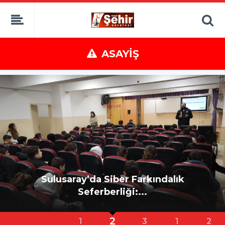
ASAYİŞ
Sulusaray’da Siber Farkındalık
Seferberliği:...
2
1
3
1
2