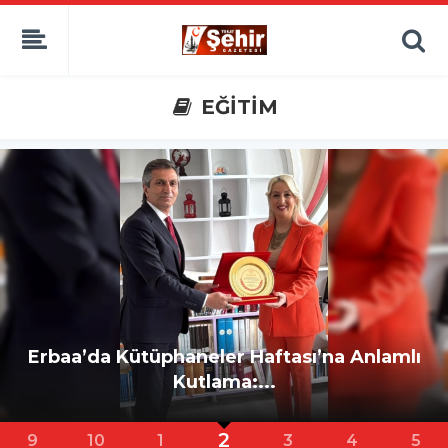
EĞİTİM
Erbaa’da Kütüphaneler Haftası’na Anlamlı
Kutlama:...
2
9
10
1
3
4
5