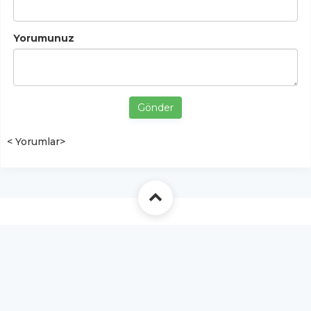
Yorumunuz
Gönder
< Yorumlar>
YUKARI ÇIK
Yazılım:
TE Bilişim