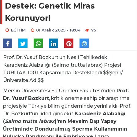
Destek: Genetik Miras
Korunuyor!
EĞİTİM
01 Aralık 2025 - 18:04
75
Prof. Dr. Yusuf Bozkurt’un Nesli Tehlikedeki
Karadeniz Alabalığı (Salmo trutta labrax) Projesi
TÜBİTAK-1001 Kapsamında Desteklendi.$$Şehir/
Üniversite Adı$$
Mersin Üniversitesi Su Ürünleri Fakültesi’nden
Prof.
Dr. Yusuf Bozkurt
, kritik öneme sahip bir araştırma
projesiyle Türkiye bilim gündeminde yerini aldı. Prof.
Dr. Bozkurt'un liderliğindeki
“Karadeniz Alabalığı
(
Salmo trutta labrax
)’nın Mevsim Dışı Yapay
Üretiminde Dondurulmuş Sperma Kullanımının
Kuluçka Randımanı ile Embriyo ve Larva