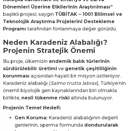
Dönemleri Üzerine Etkilerinin Araştırılması”
başlıklı projesi, saygın
TÜBİTAK – 1001 Bilimsel ve
Teknolojik Araştırma Projelerini Destekleme
Programı
tarafından fonlanmaya değer görüldü.
Neden Karadeniz Alabalığı?
Projenin Stratejik Önemi
Bu proje, ülkemizin
endemik balık türlerinin
sürdürülebilir üretimi
ve
genetik çeşitliliğinin
korunması
açısından hayati bir misyon üstleniyor.
Karadeniz alabalığı (
Salmo trutta labrax
), Türkiye’nin
önemli biyolojik gen kaynaklarından biri olmakla
birlikte,
nesli tükenme riski
altında bulunuyor.
Projenin Temel Hedefi:
Gen Koruma:
Karadeniz alabalığının değerli
genlerinin, sperma formunda
dondurularak