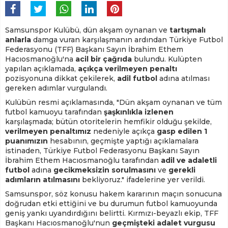
Samsunspor Kulübü, dün akşam oynanan ve
tartışmalı
anlarla
damga vuran karşılaşmanın ardından Türkiye Futbol
Federasyonu (TFF) Başkanı Sayın İbrahim Ethem
Hacıosmanoğlu'na
acil bir çağrıda
bulundu. Kulüpten
yapılan açıklamada,
açıkça verilmeyen penaltı
pozisyonuna dikkat çekilerek,
adil futbol
adına atılması
gereken adımlar vurgulandı.
Kulübün resmi açıklamasında, "Dün akşam oynanan ve tüm
futbol kamuoyu tarafından
şaşkınlıkla izlenen
karşılaşmada; bütün otoritelerin hemfikir olduğu şekilde,
verilmeyen penaltımız
nedeniyle açıkça
gasp edilen 1
puanımızın
hesabının, geçmişte yaptığı açıklamalara
istinaden, Türkiye Futbol Federasyonu Başkanı Sayın
İbrahim Ethem Hacıosmanoğlu tarafından
adil ve adaletli
futbol
adına
gecikmeksizin sorulmasını
ve
gerekli
adımların atılmasını
bekliyoruz." ifadelerine yer verildi.
Samsunspor, söz konusu hakem kararının maçın sonucuna
doğrudan etki ettiğini ve bu durumun futbol kamuoyunda
geniş yankı uyandırdığını belirtti. Kırmızı-beyazlı ekip, TFF
Başkanı Hacıosmanoğlu'nun
geçmişteki adalet vurgusu