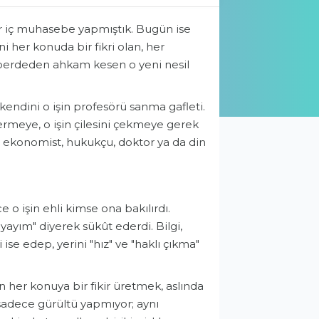
r iç muhasebe yapmıştık. Bugün ise
 her konuda bir fikri olan, her
perdeden ahkam kesen o yeni nesil
 kendini o işin profesörü sanma gafleti.
meye, o işin çilesini çekmeye gerek
a ekonomist, hukukçu, doktor ya da din
 o işin ehli kimse ona bakılırdı.
yım" diyerek sükût ederdi. Bilgi,
se edep, yerini "hız" ve "haklı çıkma"
 her konuya bir fikir üretmek, aslında
r, sadece gürültü yapmıyor; aynı