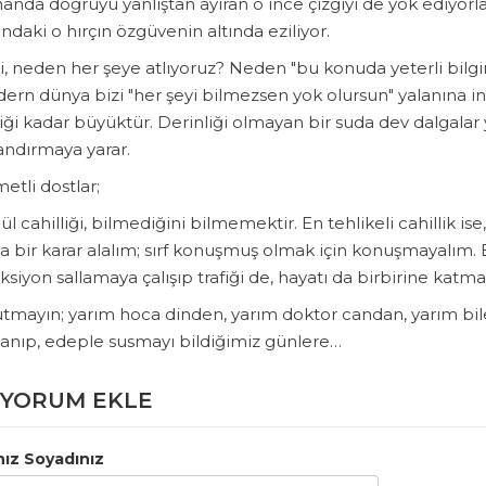
nda doğruyu yanlıştan ayıran o ince çizgiyi de yok ediyorlar. 
ndaki o hırçın özgüvenin altında eziliyor.
ki, neden her şeye atlıyoruz? Neden "bu konuda yeterli bi
rn dünya bizi "her şeyi bilmezsen yok olursun" yalanına inan
diği kadar büyüktür. Derinliği olmayan bir suda dev dalgala
andırmaya yarar.
metli dostlar;
ül cahilliği, bilmediğini bilmemektir. En tehlikeli cahillik ise
a bir karar alalım; sırf konuşmuş olmak için konuşmayalım. 
ksiyon sallamaya çalışıp trafiği de, hayatı da birbirine katma
tmayın; yarım hoca dinden, yarım doktor candan, yarım bile
anıp, edeple susmayı bildiğimiz günlere…
YORUM EKLE
nız Soyadınız