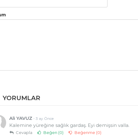
um
YORUMLAR
Ali YAVUZ
- 3 ay Önce
Kalemine yüreğine sağlık gardaş. Eyi demişsin valla.
Cevapla
Beğen (
0
)
Beğenme (
0
)