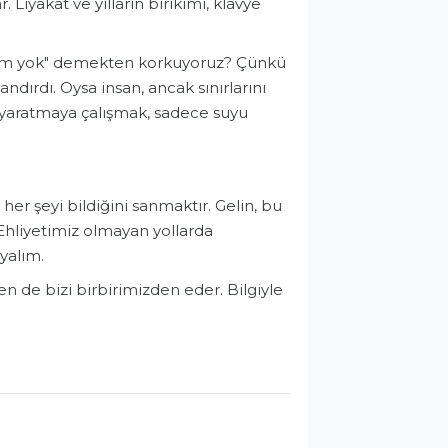
Liyakat ve yılların birikimi, klavye
lgim yok" demekten korkuyoruz? Çünkü
dırdı. Oysa insan, ancak sınırlarını
r yaratmaya çalışmak, sadece suyu
, her şeyi bildiğini sanmaktır. Gelin, bu
Ehliyetimiz olmayan yollarda
yalım.
n de bizi birbirimizden eder. Bilgiyle