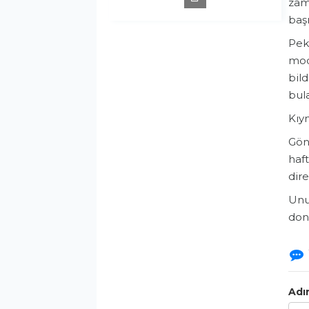
zama
başı
​Pe
mode
bil
bul
​Kıy
​Gön
haft
dire
​Unu
don
Adı