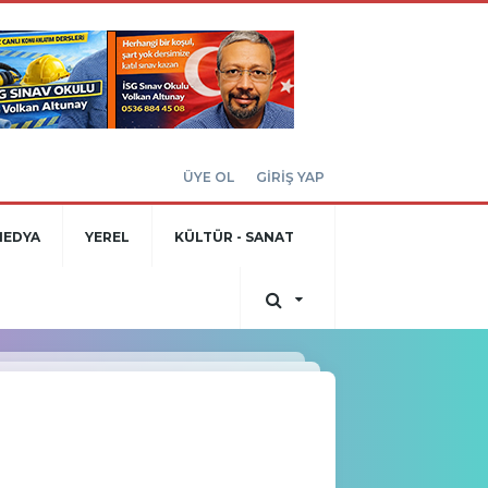
ÜYE OL
GİRİŞ YAP
MEDYA
YEREL
KÜLTÜR - SANAT