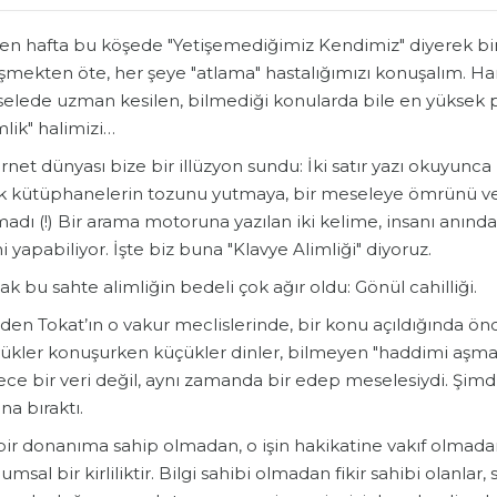
çen hafta bu köşede "Yetişemediğimiz Kendimiz" diyerek bi
şmekten öte, her şeye "atlama" hastalığımızı konuşalım. Hani
elede uzman kesilen, bilmediği konularda bile en yüksek 
mlik" halimizi…
ernet dünyası bize bir illüzyon sundu: İki satır yazı okuyunca
ık kütüphanelerin tozunu yutmaya, bir meseleye ömrünü ver
adı (!) Bir arama motoruna yazılan iki kelime, insanı anınd
i yapabiliyor. İşte biz buna "Klavye Alimliği" diyoruz.
ak bu sahte alimliğin bedeli çok ağır oldu: Gönül cahilliği.
iden Tokat’ın o vakur meclislerinde, bir konu açıldığında önce
ükler konuşurken küçükler dinler, bilmeyen "haddimi aşmaya
ce bir veri değil, aynı zamanda bir edep meselesiydi. Şimdi i
ına bıraktı.
bir donanıma sahip olmadan, o işin hakikatine vakıf olmadan
umsal bir kirliliktir. Bilgi sahibi olmadan fikir sahibi olanla