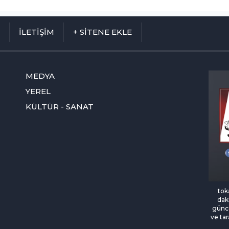
M
İLETİŞİM
+ SİTENE EKLE
MEDYA
YEREL
KÜLTÜR - SANAT
tok
daki
günce
ve tar