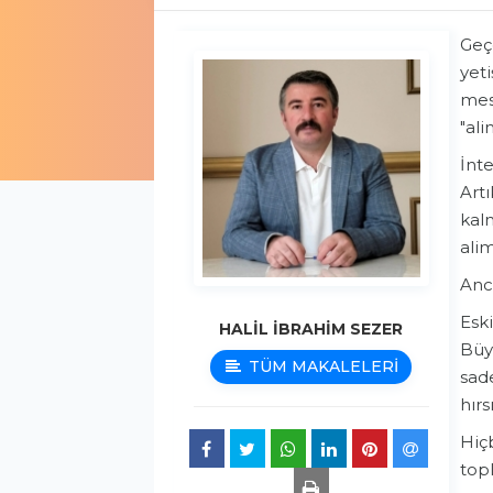
​Ge
yeti
mes
"ali
​İnt
Art
kalm
alim
​Anc
​Esk
HALİL İBRAHİM SEZER
Büy
TÜM MAKALELERİ
sade
hırs
​Hiç
topl