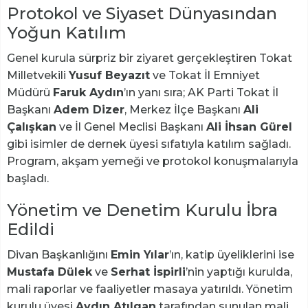
Protokol ve Siyaset Dünyasından
Yoğun Katılım
Genel kurula sürpriz bir ziyaret gerçekleştiren Tokat
Milletvekili
Yusuf Beyazıt
ve Tokat İl Emniyet
Müdürü
Faruk Aydın
’ın yanı sıra; AK Parti Tokat İl
Başkanı
Adem Dizer
, Merkez İlçe Başkanı
Ali
Çalışkan
ve İl Genel Meclisi Başkanı
Ali İhsan Gürel
gibi isimler de dernek üyesi sıfatıyla katılım sağladı.
Program, akşam yemeği ve protokol konuşmalarıyla
başladı.
Yönetim ve Denetim Kurulu İbra
Edildi
Divan Başkanlığını
Emin Yılar
’ın, katip üyeliklerini ise
Mustafa Dülek
ve
Serhat İspirli
’nin yaptığı kurulda,
mali raporlar ve faaliyetler masaya yatırıldı. Yönetim
kurulu üyesi
Aydın Atılgan
tarafından sunulan mali