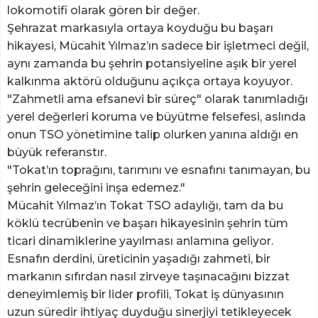
lokomotifi olarak gören bir değer.
​Şehrazat markasıyla ortaya koyduğu bu başarı
hikayesi, Mücahit Yılmaz’ın sadece bir işletmeci değil,
aynı zamanda bu şehrin potansiyeline aşık bir yerel
kalkınma aktörü olduğunu açıkça ortaya koyuyor.
"Zahmetli ama efsanevi bir süreç" olarak tanımladığı
yerel değerleri koruma ve büyütme felsefesi, aslında
onun TSO yönetimine talip olurken yanına aldığı en
büyük referanstır.
​"Tokat’ın toprağını, tarımını ve esnafını tanımayan, bu
şehrin geleceğini inşa edemez."
​Mücahit Yılmaz’ın Tokat TSO adaylığı, tam da bu
köklü tecrübenin ve başarı hikayesinin şehrin tüm
ticari dinamiklerine yayılması anlamına geliyor.
Esnafın derdini, üreticinin yaşadığı zahmeti, bir
markanın sıfırdan nasıl zirveye taşınacağını bizzat
deneyimlemiş bir lider profili, Tokat iş dünyasının
uzun süredir ihtiyaç duyduğu sinerjiyi tetikleyecek