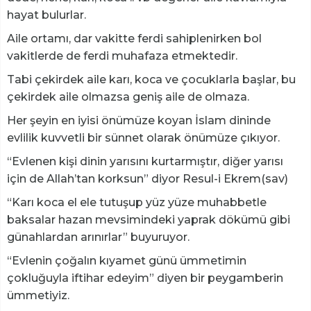
hayat bulurlar.
Aile ortamı, dar vakitte ferdi sahiplenirken bol
vakitlerde de ferdi muhafaza etmektedir.
Tabi çekirdek aile karı, koca ve çocuklarla başlar, bu
çekirdek aile olmazsa geniş aile de olmaza.
Her şeyin en iyisi önümüze koyan İslam dininde
evlilik kuvvetli bir sünnet olarak önümüze çıkıyor.
“Evlenen kişi dinin yarısını kurtarmıştır, diğer yarısı
için de Allah’tan korksun” diyor Resul-i Ekrem(sav)
“Karı koca el ele tutuşup yüz yüze muhabbetle
baksalar hazan mevsimindeki yaprak dökümü gibi
günahlardan arınırlar” buyuruyor.
“Evlenin çoğalın kıyamet günü ümmetimin
çokluğuyla iftihar edeyim” diyen bir peygamberin
ümmetiyiz.