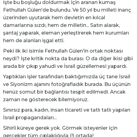
İşte bu boşluğu doldurmak için aranan kumaş
Fethullah Gülen'de bulundu. Ve 50 yıl bu milleti inanç
üzerinden uyutarak hem devletin en kılcal
damarlarına sızdı, hem de milletin... Satın alarak,
şantaj yaparak, eleman yerleştirerek hem kurumları
hem de alanları işgal etti.
Peki ilk iki isimle Fethullah Gülen'in ortak noktası
neydi? İşte kritik nokta da burası. O da diğer ikisi gibi
arada bir çıkıp yahudi ve İsrail güzellemesi yapardı.
Yaptıkları işler tarafından baktığımızda üç tane İsrail
ve Siyonizm ajanını fotoğrafladık burada. Bu üçünün
henüz somut bir bağlantısı tespit edilmedi. Ancak
zaman ne gösterecek bilemiyoruz.
Sınırsız para, kadın, insan ticareti ve tatlı tatlı yapılan
İsrail propagandaları...
Sihirli küreye gerek yok. Görmek isteyenler için
gerçekler tüm çıplaklığıyla (!) ortada!