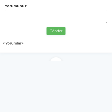
Yorumunuz
Gönder
< Yorumlar>
YUKARI ÇIK
Yazılım:
TE Bilişim
Tokat Şehir Gazetesi Haber, Spor, Ekonomi, Yaşam |