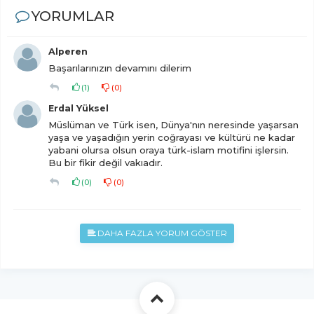
YORUMLAR
Alperen
Başarılarınızın devamını dilerim
(
1
)
(
0
)
Erdal Yüksel
Müslüman ve Türk isen, Dünya'nın neresinde yaşarsan
yaşa ve yaşadığın yerin coğrayası ve kültürü ne kadar
yabani olursa olsun oraya türk-islam motifini işlersin.
Bu bir fikir değil vakıadır.
(
0
)
(
0
)
DAHA FAZLA YORUM GÖSTER