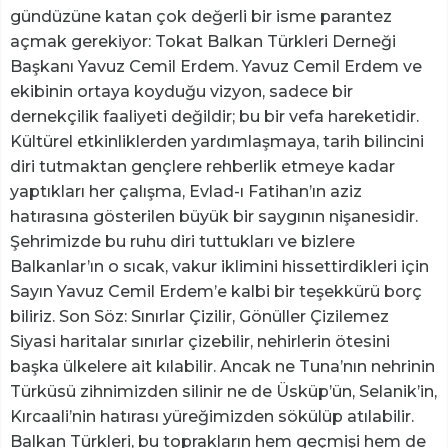
gündüzüne katan çok değerli bir isme parantez
açmak gerekiyor: Tokat Balkan Türkleri Derneği
Başkanı Yavuz Cemil Erdem. Yavuz Cemil Erdem ve
ekibinin ortaya koyduğu vizyon, sadece bir
dernekçilik faaliyeti değildir; bu bir vefa hareketidir.
Kültürel etkinliklerden yardımlaşmaya, tarih bilincini
diri tutmaktan gençlere rehberlik etmeye kadar
yaptıkları her çalışma, Evlad-ı Fatihan’ın aziz
hatırasına gösterilen büyük bir saygının nişanesidir.
Şehrimizde bu ruhu diri tuttukları ve bizlere
Balkanlar’ın o sıcak, vakur iklimini hissettirdikleri için
Sayın Yavuz Cemil Erdem’e kalbi bir teşekkürü borç
biliriz. ​Son Söz: Sınırlar Çizilir, Gönüller Çizilemez ​
Siyasi haritalar sınırlar çizebilir, nehirlerin ötesini
başka ülkelere ait kılabilir. Ancak ne Tuna’nın nehrinin
Türküsü zihnimizden silinir ne de Üsküp’ün, Selanik’in,
Kırcaali’nin hatırası yüreğimizden sökülüp atılabilir. ​
Balkan Türkleri, bu toprakların hem geçmişi hem de