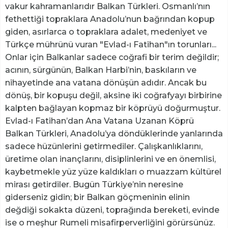
vakur kahramanlarıdır Balkan Türkleri. Osmanlı’nın
fethettiği topraklara Anadolu’nun bağrından kopup
giden, asırlarca o topraklara adalet, medeniyet ve
Türkçe mührünü vuran "Evlad-ı Fatihan"ın torunları... ​
Onlar için Balkanlar sadece coğrafi bir terim değildir;
acının, sürgünün, Balkan Harbi’nin, baskıların ve
nihayetinde ana vatana dönüşün adıdır. Ancak bu
dönüş, bir kopuşu değil, aksine iki coğrafyayı birbirine
kalpten bağlayan kopmaz bir köprüyü doğurmuştur. ​
Evlad-ı Fatihan’dan Ana Vatana Uzanan Köprü ​
Balkan Türkleri, Anadolu’ya döndüklerinde yanlarında
sadece hüzünlerini getirmediler. Çalışkanlıklarını,
üretime olan inançlarını, disiplinlerini ve en önemlisi,
kaybetmekle yüz yüze kaldıkları o muazzam kültürel
mirası getirdiler. Bugün Türkiye’nin neresine
giderseniz gidin; bir Balkan göçmeninin elinin
değdiği sokakta düzeni, toprağında bereketi, evinde
ise o meşhur Rumeli misafirperverliğini görürsünüz. ​