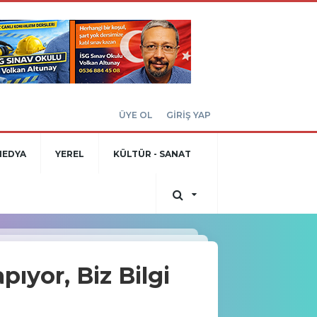
ÜYE OL
GİRİŞ YAP
MEDYA
YEREL
KÜLTÜR - SANAT
pıyor, Biz Bilgi