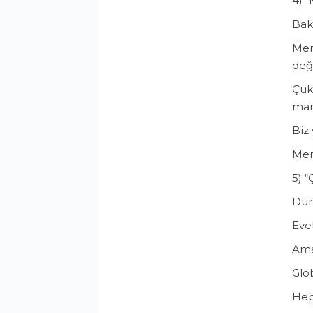
4) 
Bak
Mers
deği
Çuku
mari
Biz 
Mers
5) “
Dürü
Eve
Ama
Glob
Heps