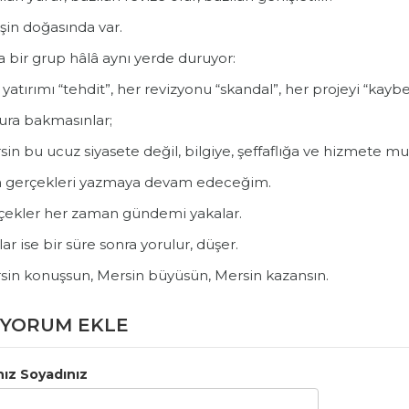
şin doğasında var.
 bir grup hâlâ aynı yerde duruyor:
yatırımı “tehdit”, her revizyonu “skandal”, her projeyi “kay
ura bakmasınlar;
in bu ucuz siyasete değil, bilgiye, şeffaflığa ve hizmete mu
 gerçekleri yazmaya devam edeceğim.
çekler her zaman gündemi yakalar.
lar ise bir süre sonra yorulur, düşer.
sin konuşsun, Mersin büyüsün, Mersin kazansın.
YORUM EKLE
nız Soyadınız