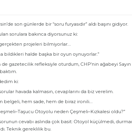
in’de son günlerde bir “soru furyasıdır” aldı başını gidiyor.
lan sorulara bakınca diyorsunuz ki:
gerçekten projeleri bilmiyorlar…
a bildikleri halde başka bir oyun oynuyorlar.”
de gazetecilik refleksiyle oturdum, CHP'nin ağabeyi Sayın 
 baktım.
dedim ki:
orular havada kalmasın, cevaplarını da biz verelim.
 belgeli, hem sade, hem de biraz ironili…
“Çeşmeli–Taşucu Otoyolu neden Çeşmeli–Kızkalesi oldu?”
sorunun cevabı aslında çok basit: Otoyol küçülmedi, durmad
ldı. Teknik gereklilik bu.