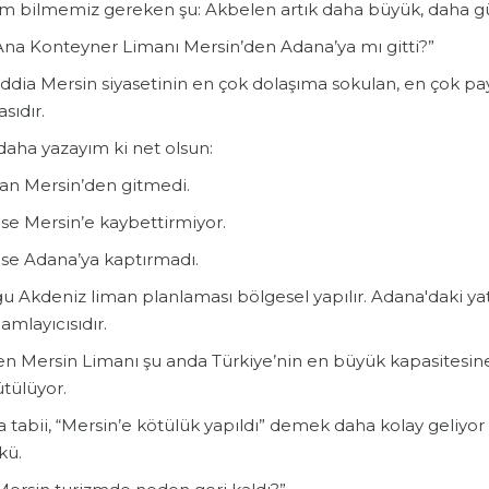
im bilmemiz gereken şu: Akbelen artık daha büyük, daha güv
“Ana Konteyner Limanı Mersin’den Adana’ya mı gitti?”
ddia Mersin siyasetinin en çok dolaşıma sokulan, en çok pay
asıdır.
daha yazayım ki net olsun:
an Mersin’den gitmedi.
se Mersin’e kaybettirmiyor.
se Adana’ya kaptırmadı.
u Akdeniz liman planlaması bölgesel yapılır. Adana'daki yat
mlayıcısıdır.
en Mersin Limanı şu anda Türkiye’nin en büyük kapasitesine
tülüyor.
tabii, “Mersin’e kötülük yapıldı” demek daha kolay geliyor b
kü.