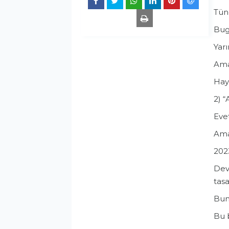
Tüne
Bugü
Yarı
Ama 
Hayı
2) “
Evet
Ama
2023
Devl
tasa
Bun
Bu b