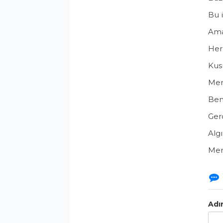
Bu i
Ama
Her 
Kus
Mers
Ben
Ger
Algı
Mer
Adı