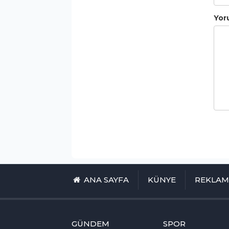
Yor
ANA SAYFA
KÜNYE
REKLA
GÜNDEM
SPOR