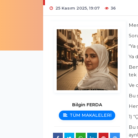
25 Kasım 2025, 19:07
36
Mers
Soru
“Ya 
Ya d
Ben 
tek
Ve 
Bu s
Bilgin FERDA
Hem
TÜM MAKALELERİ
1) 
Bu 
ayrı