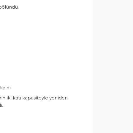
 bölündü.
kaldı.
n iki katı kapasiteyle yeniden
ı.