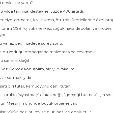
 devlet ne yaptı?
3 yılda tarımsal destekleri yüzde 400 artırdı.
nciye, domates, kivi, hurma, örtü altı üreticilerine özel pr
i tarım OSB, lojistik merkez, soğuk hava depoları ve moder
yor.
çi yalnız değil; sadece süreç zorlu.
 bu zorluğu propaganda malzemesine çevirmek…
 o samimi değil.
Söz: Gerçek konuşalım, algıyı bırakalım
lar sormak iyidir.
seti diri tutar, kamuoyunu canlı tutar.
soruları “siyasi araç” olarak değil, “gerçeği bulmak” için sora
ün Mersin’in önünde büyük projeler var.
ları yürür, bazıları revize olur, bazıları genişletilir.