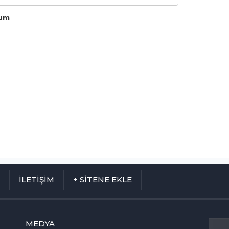
um
M
İLETİŞİM
+ SİTENE EKLE
MEDYA