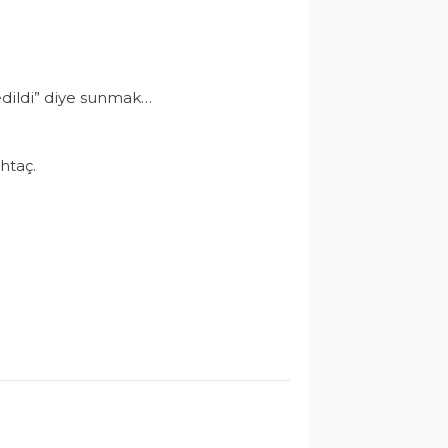
bedildi” diye sunmak…
htaç.