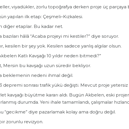
ller, viyadükler, zorlu topoğrafya derken proje üç parçaya
n yapılan ilk etap: Çeşmeli–Kızkalesi.
n diğer etaplar. Bu kadar net.
bazıları hâlâ “Acaba projeyi mi kestiler?” diye soruyor.
r, kesilen bir şey yok. Kesilen sadece yanlış algılar olsun.
Akbelen Katlı Kavşağı 10 yıldır neden bitmedi?”
, Mersin bu kavşağı uzun süredir bekliyor.
 beklemenin nedeni ihmal değil.
 depremi sonrası trafik yükü değişti. Mevcut proje yetersiz 
et kavşağı büyütme kararı aldı. Bugün Akbelen, eski projeni
rlanmış durumda. Yeni ihale tamamlandı, çalışmalar hızland
u “gecikme” diye pazarlamak kolay ama doğru değil.
ir zorunlu revizyon.