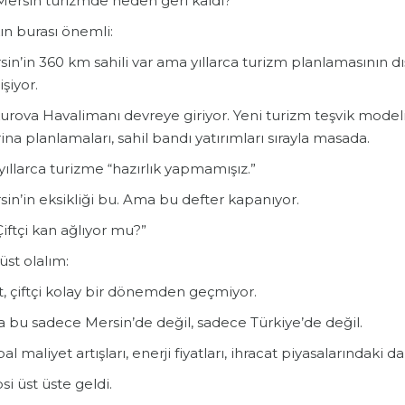
“Mersin turizmde neden geri kaldı?”
ın burası önemli:
in’in 360 km sahili var ama yıllarca turizm planlamasının d
şiyor.
rova Havalimanı devreye giriyor. Yeni turizm teşvik modeli 
na planlamaları, sahil bandı yatırımları sırayla masada.
yıllarca turizme “hazırlık yapmamışız.”
in’in eksikliği bu. Ama bu defter kapanıyor.
Çiftçi kan ağlıyor mu?”
st olalım:
t, çiftçi kolay bir dönemden geçmiyor.
 bu sadece Mersin’de değil, sadece Türkiye’de değil.
al maliyet artışları, enerji fiyatları, ihracat piyasalarındaki
i üst üste geldi.