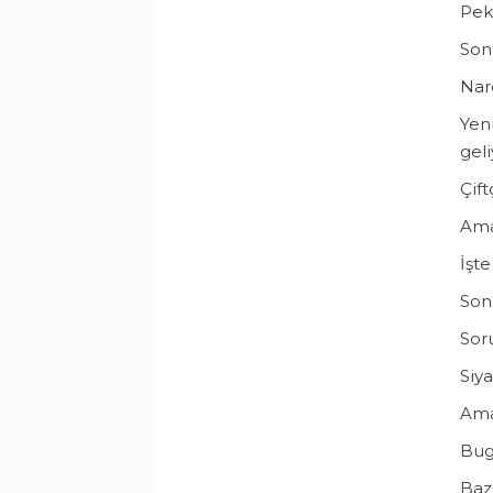
Peki
Son 
Nare
Yen
geli
Çift
Ama
İşte
Son 
Soru
Siya
Ama 
Bug
Bazı