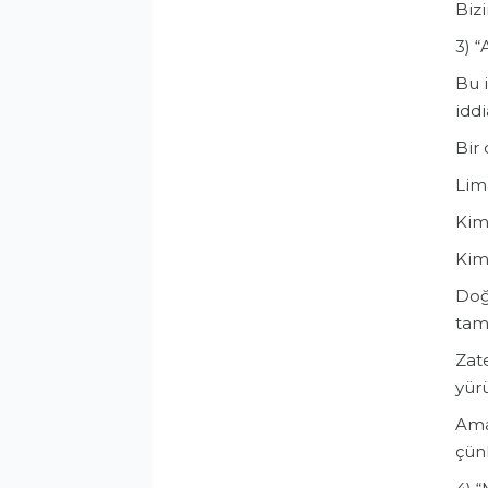
Biz
3) 
Bu i
iddi
Bir 
Lim
Kim
Kim
Doğ
tama
Zat
yürü
Ama 
çün