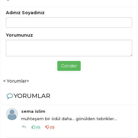
Adınız Soyadınız
Yorumunuz
Gönder
< Yorumlar>
YORUMLAR
sema islim
muhteşem bir ödül daha... gönülden tebrikler...
(
0
)
(
0
)