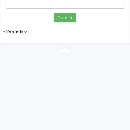
Gönder
< Yorumlar>
YUKARI ÇIK
Yazılım:
TE Bilişim
Tokat Şehir Gazetesi Haber, Spor, Ekonomi, Yaşam |
tokatsehirgazetesi.com - Tüm hakları saklıdır.
Copyright © 2026