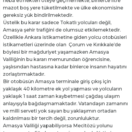
heba etmekten öteye geçmemekte, binlerce litre
mazot boş yere tüketilmekte ve ülke ekonomisine
gereksiz yük bindirilmektedir.
Üstelik bu karar sadece Tokatlı yolcuları değil,
Amasya şehir trafiğini de olumsuz etkilemektedir.
Özellikle Ankara istikametine giden yolcu otobüsleri
istikametleri üzerinde olan Çorum ve Kırıkkale’de
böylesi bir mağduriyet yaşamazken Amasya
Valiliğinin bu kararı memurundan öğrencisine,
yaşlısından hastasına kadar binlerce insanın hayatını
zorlaştırmaktadır.
Bir otobüsün Amasya terminale giriş çıkış için
yaklaşık 40 kilometre ek yol yapması ve yolcuların
yaklaşık 1 saat zaman kaybetmesi çağdaş ulaşım
anlayışıyla bağdaşmamaktadır. Vatandaşın zamanını
ve milli serveti yok sayan bu yaklaşımın ortadan
kaldırılması bir tercih değil, zorunluluktur.
Amasya Valiliği yapabiliyorsa Mecitözü yolunu