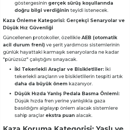
göstergesinin
gerçek sürüş koşullarında
doğru bilgi verdiğinin
teyidi istenecek.
Kaza Önleme Kategorisi: Gerçekçi Senaryolar ve
Düşük Hız Güvenliği
Güncellenen protokoller, özellikle
AEB (otomatik
acil durum freni)
ve şerit yardımcısı sistemlerinin
günlük hayattaki karmaşık senaryolarda ne kadar
"pürüzsüz" çalıştığını sınayacak.
İki Tekerlekli Araçlar ve Bisikletliler:
İki
tekerlekli araçların ve bisikletlilerin tespiti artık
daha da büyük önem
kazanıyor.
Düşük Hızda Yanlış Pedala Basma Önlemi:
Düşük hızda fren yerine yanlışlıkla gaza
basıldığını algılayıp önlem alacak sistemlere
sahip araçlar
ekstra puan
alacak.
Kaza Koruma Kategorisi: Yaşlı ve