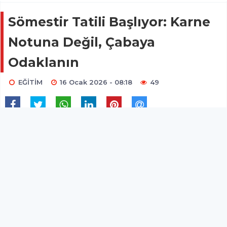
Sömestir Tatili Başlıyor: Karne
Notuna Değil, Çabaya
Odaklanın
EĞİTİM
16 Ocak 2026 - 08:18
49
8 Eylül 2025’te ders başı yapan öğrenciler, bu Cuma
günü ilk dönem yorgunluğunu atmak üzere tatile
çıkıyor. Uzman Psikolog Gözde Ay, bu dönemin
sadece akademik bir mola değil, çocuğun duygusal
ve sosyal gelişimi için eşsiz bir fırsat olduğunu
belirtiyor.
8 Eylül 2025’te ders başı yapan öğrenciler, bu Cuma
günü ilk dönem yorgunluğunu atmak üzere tatile