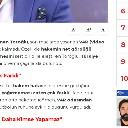
6
7
man Toroğlu
, son maçlarda yaşanan
VAR
(
Video
8
z kalmadı. Özellikle
hakemin net gördüğü
mesini
sert bir dille eleştiren Toroğlu,
Türkiye
9
e
önemli çağrılarda bulundu.
 Farklı"
1
it bir
hakem hatası
nın ötesine geçtiğini
n çağırmaması zaten çok farklı
" ifadelerini
gören orta hakeme rağmen,
VAR odasından
utbolun ruhuna aykırı olduğunu vurguladı.
Bir Daha Kimse Yapamaz"