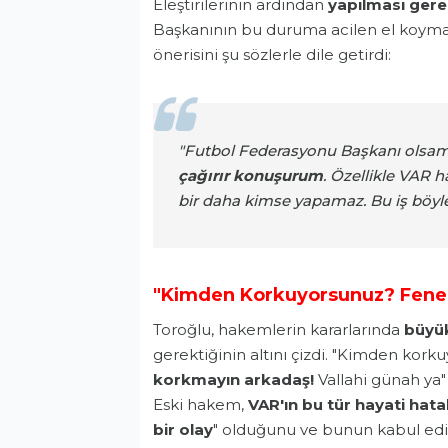
Eleştirilerinin ardından
yapılması gere
Başkanının bu duruma acilen el koymas
önerisini şu sözlerle dile getirdi:
"Futbol Federasyonu Başkanı olsa
çağırır konuşurum
. Özellikle VAR
bir daha kimse yapamaz. Bu iş böyle
"Kimden Korkuyorsunuz? Fene
Toroğlu, hakemlerin kararlarında
büyük
gerektiğinin altını çizdi. "Kimden kor
korkmayın arkadaş!
Vallahi günah ya
Eski hakem,
VAR'ın bu tür hayati hat
bir olay
" olduğunu ve bunun kabul edi