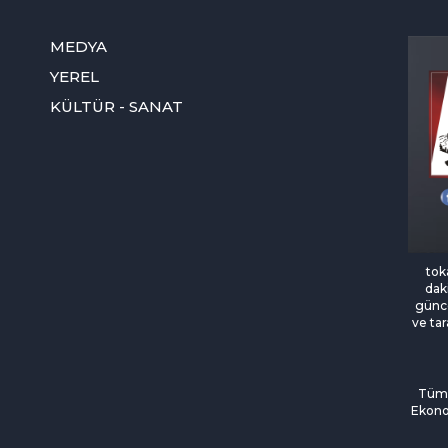
MEDYA
YEREL
KÜLTÜR - SANAT
tok
daki
günce
ve tar
Tüm 
Ekono