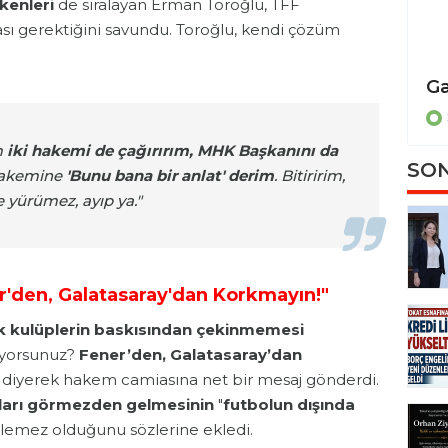
kenleri
de sıralayan Erman Toroğlu, TFF
ı gerektiğini savundu. Toroğlu, kendi çözüm
TOGÜ’lü Sporculardan Türkiye Şampiyonası’nda Çifte Kürsü Başarısı!
SPOR
m
iki hakemi de çağırırım,
MHK
Başkanını da
SON
 hakemine
'Bunu bana bir anlat' derim
. Bitiririm,
 yürümez, ayıp ya."
r'den,
Galatasaray
'dan Korkmayın!"
 kulüplerin baskısından çekinmemesi
kuyorsunuz?
Fener’den, Galatasaray’dan
" diyerek hakem camiasına net bir mesaj gönderdi.
aları görmezden gelmesinin
"
futbolun dışında
lemez olduğunu sözlerine ekledi.