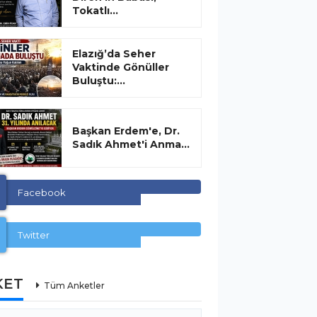
Tokatlı...
Elazığ’da Seher
Vaktinde Gönüller
Buluştu:...
Başkan Erdem'e, Dr.
Sadık Ahmet'i Anma...
Facebook
Twitter
KET
Tüm Anketler