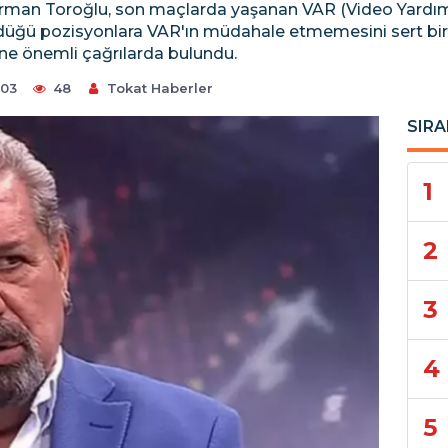
man Toroğlu, son maçlarda yaşanan VAR (Video Yardım
üğü pozisyonlara VAR'ın müdahale etmemesini sert bir di
ne önemli çağrılarda bulundu.
:03
48
Tokat Haberler
SIRA
1
2
3
4
5