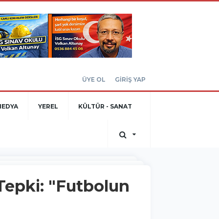
ÜYE OL
GİRİŞ YAP
MEDYA
YEREL
KÜLTÜR - SANAT
epki: "Futbolun