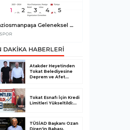
1
2
3
4
5
Gaziosmanpaşa Geleneksel Osmanlı Atlı Okçuluk Kulübü Kurucusu Nadir Oflaz’a Dünya Çapında Önemli Görev!
SPOR
SPOR
 DAKİKA HABERLERİ
Atakder Heyetinden
Tokat Belediyesine
Deprem ve Afet...
Tokat Esnafı İçin Kredi
Limitleri Yükseltildi:...
TÜSİAD Başkanı Ozan
Diren'in Babası,