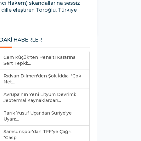
cı Hakem) skandallarına sessiz
lle eleştiren Toroğlu, Türkiye
DAKİ
HABERLER
Cem Küçük'ten Penaltı Kararına
Sert Tepki:...
Rıdvan Dilmen'den Şok İddia: "Çok
Net...
Avrupa'nın Yeni Lityum Devrimi:
Jeotermal Kaynaklardan...
Tarık Yusuf Uçar'dan Suriye'ye
Uyarı:...
Samsunspor'dan TFF'ye Çağrı:
"Gasp...