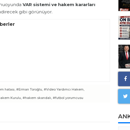
kamuoyunda
VAR sistemi ve hakem kararları
ndirecek gibi görünüyor.
berler
m hatası,
#Erman Toroğlu,
#Video Yardımcı Hakem,
akem Kurulu,
#hakem skandalı,
#futbol yorumcusu
AN